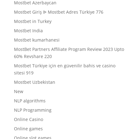
Mostbet Azerbaycan
Mostbet Giriş ᐉ Mostbet Adres Türkiye 776
Mostbet in Turkey
Mostbet India
Mostbet kumarhanesi
MostBet Partners Affiliate Program Review 2023 Upto
60% Revshare 220
Mostbet Türkiye için en güvenilir bahis ve casino
sitesi 919
Mostbet Uzbekistan
New
NLP algorithms
NLP Programming
Online Casino
Online games
Online slot games