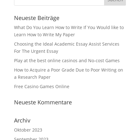
Neueste Beiträge
What Do You Learn How to Write If You Would like to
Learn How to Write My Paper
Choosing the Ideal Academic Essay Assist Services
For The Urgent Essay
Play at the best online casinos and No-cost Games
How to Acquire a Poor Grade Due to Poor Writing on
a Research Paper
Free Casino Games Online
Neueste Kommentare
Archiv
Oktober 2023
September 2023