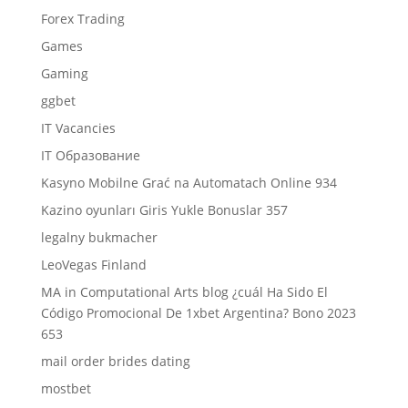
Forex Trading
Games
Gaming
ggbet
IT Vacancies
IT Образование
Kasyno Mobilne Grać na Automatach Online 934
Kazino oyunları Giris Yukle Bonuslar 357
legalny bukmacher
LeoVegas Finland
MA in Computational Arts blog ¿cuál Ha Sido El
Código Promocional De 1xbet Argentina? Bono 2023
653
mail order brides dating
mostbet