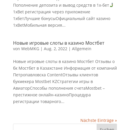
Пополнение депозита и вывод средств в 1х-бет
1xBet регистрация через приложение
1хбетЛучшие бонусыОфициальный сайт казино
1xBetМобильная версия...
Новые игровые слоты в казино Мостбет
von
WebMKG
|
Aug. 2, 2022
|
Allgemein
Новые игровые слоты в казино Мостбет Отзывы о
бк Мостбет в Казахстане Информация от компаний
Петропавловска ContentОтзывы клиентов
букмекера Mostbet KZСтратегии игры в
АвиаторСпособы пополнения счетаMostbet –
престижное онлайн-казиноПроцедура
регистрации товарного...
Nächste Einträge »