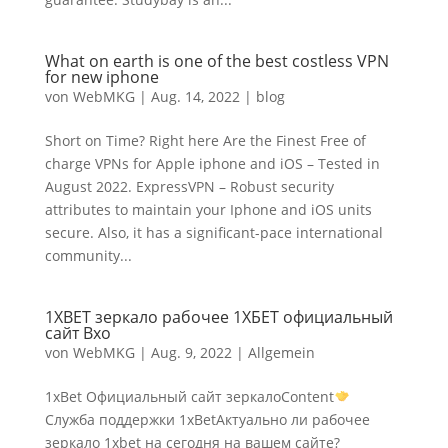
What on earth is one of the best costless VPN
for new iphone
von
WebMKG
|
Aug. 14, 2022
|
blog
Short on Time? Right here Are the Finest Free of
charge VPNs for Apple iphone and iOS – Tested in
August 2022. ExpressVPN – Robust security
attributes to maintain your Iphone and iOS units
secure. Also, it has a significant-pace international
community...
1XBET зеркало рабочее 1ХБЕТ официальный
сайт Вхо
von
WebMKG
|
Aug. 9, 2022
|
Allgemein
1xBet Официальный сайт зеркалоContent
Служба поддержки 1xBetАктуально ли рабочее
зеркало 1xbet на сегодня на вашем сайте?