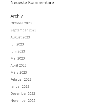
Neueste Kommentare
Archiv
Oktober 2023
September 2023
August 2023
Juli 2023
Juni 2023
Mai 2023
April 2023
März 2023
Februar 2023
Januar 2023
Dezember 2022
November 2022