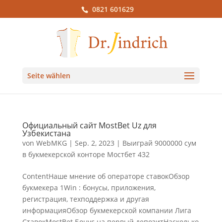
0821 601629
Seite wählen
Официальный сайт MostBet Uz для
Узбекистана
von
WebMKG
|
Sep. 2, 2023
|
Выиграй 9000000 сум
в букмекерской конторе Мостбет 432
ContentНаше мнение об операторе ставокОбзор
букмекера 1Win : бонусы, приложения,
регистрация, техподдержка и другая
информацияОбзор букмекерской компании Лига
СтавокMostBet Бонус на первый депозитНасколько