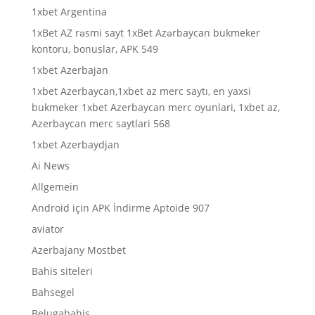
1xbet Argentina
1xBet AZ rəsmi sayt 1xBet Azərbaycan bukmeker
kontoru, bonuslar, APK 549
1xbet Azerbajan
1xbet Azerbaycan,1xbet az merc saytı, en yaxsi
bukmeker 1xbet Azerbaycan merc oyunlari, 1xbet az,
Azerbaycan merc saytlari 568
1xbet Azerbaydjan
Ai News
Allgemein
Android için APK İndirme Aptoide 907
aviator
Azerbajany Mostbet
Bahis siteleri
Bahsegel
Belugabahis