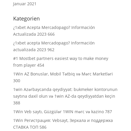
Januar 2021
Kategorien
¿1xbet Acepta Mercadopago? Información
Actualizada 2023 666
¿1xbet acepta Mercadopago? Información
actualizada 2023 962
#1 Mostbet partners easiest way to make money
from player 454
1Win AZ Bonuslar, Mobil Tətbiq və Mərc Marketləri
300
1win Azərbaycanda qeydiyyat: bukmeker kontorunun
saytına daxil olun və 1win AZ-da qeydiyyatdan keçin
388
1Win Veb saytı, Güzgülər 1WIN mərc və kazino 787
1Win Регистрация: Vebsayt, Зеркала и поддержка
СТАВКА ТОП 586