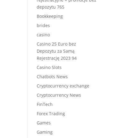
depozytu 765
Bookkeeping
brides
casino
Casino 25 Euro bez
Depozytu za Samą
Rejestrację 2023 94
Casino Slots
Chatbots News
Cryptocurrency exchange
Cryptocurrency News
FinTech
Forex Trading
Games
Gaming