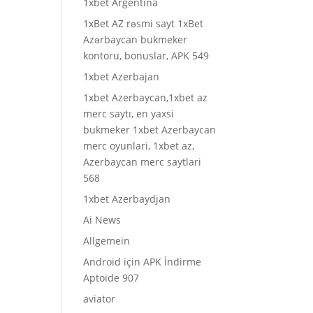
1xbet Argentina
1xBet AZ rəsmi sayt 1xBet
Azərbaycan bukmeker
kontoru, bonuslar, APK 549
1xbet Azerbajan
1xbet Azerbaycan,1xbet az
merc saytı, en yaxsi
bukmeker 1xbet Azerbaycan
merc oyunlari, 1xbet az,
Azerbaycan merc saytlari
568
1xbet Azerbaydjan
Ai News
Allgemein
Android için APK İndirme
Aptoide 907
aviator