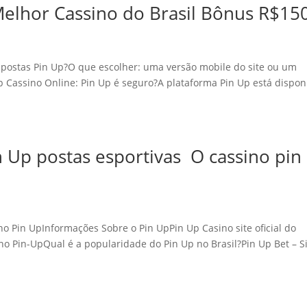
Melhor Cassino do Brasil Bônus R$15
apostas Pin Up?O que escolher: uma versão mobile do site ou um
 Cassino Online: Pin Up é seguro?A plataforma Pin Up está dispon
n Up postas esportivas ️ O cassino pin
no Pin UpInformações Sobre o Pin UpPin Up Casino site oficial do
no Pin-UpQual é a popularidade do Pin Up no Brasil?Pin Up Bet – S