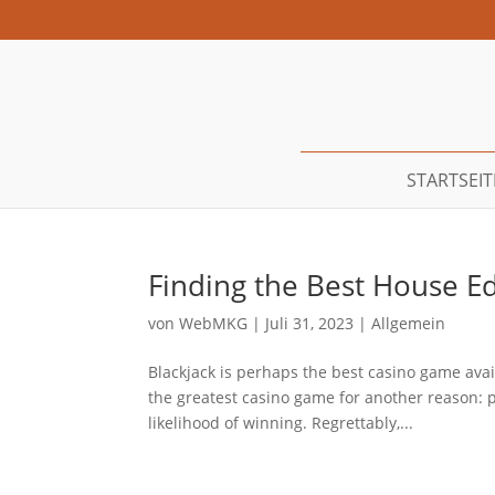
STARTSEIT
Finding the Best House E
von
WebMKG
|
Juli 31, 2023
|
Allgemein
Blackjack is perhaps the best casino game avail
the greatest casino game for another reason: p
likelihood of winning. Regrettably,...