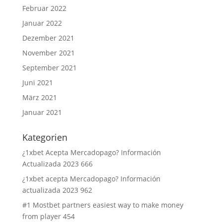
Februar 2022
Januar 2022
Dezember 2021
November 2021
September 2021
Juni 2021
März 2021
Januar 2021
Kategorien
¿1xbet Acepta Mercadopago? Información
Actualizada 2023 666
¿1xbet acepta Mercadopago? Información
actualizada 2023 962
#1 Mostbet partners easiest way to make money
from player 454