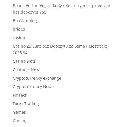
Bonus Vulkan Vegas: kody rejestracyjne + promocje
bez depozytu 765
Bookkeeping
brides
casino
Casino 25 Euro bez Depozytu za Samą Rejestrację
2023 94
Casino Slots
Chatbots News
Cryptocurrency exchange
Cryptocurrency News
FinTech
Forex Trading
Games
Gaming