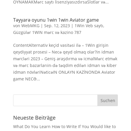
OYNAMAKMərc saytı lisenziyasızdırsaSlotlar və...
Təyyarə oyunu 1win 1win Aviator game
von
WebMKG
|
Sep. 12, 2023
|
1Win Veb saytı,
Güzgülər 1WIN mərc və kazino 787
ContentAlternativ keçid vasitəsi ilə – 1Win girişin
qeydiyyat prosesi – Necə qeyd olmaq olar?in idman
mərcləri 2023 – Geniş araşdırma və icmalMərc etmək
və mərc bazarlarıin-də təqdim edilən idman və kiber
idman növləriNəticəIN ONLAYN KAZİNONDA Aviator
game NECƏ...
Neueste Beiträge
What Do You Learn How to Write If You Would like to