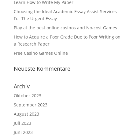
Learn How to Write My Paper
Choosing the Ideal Academic Essay Assist Services
For The Urgent Essay
Play at the best online casinos and No-cost Games
How to Acquire a Poor Grade Due to Poor Writing on
a Research Paper
Free Casino Games Online
Neueste Kommentare
Archiv
Oktober 2023
September 2023
August 2023
Juli 2023
Juni 2023