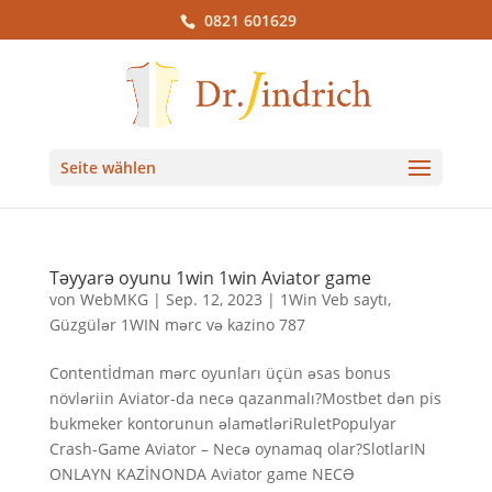
0821 601629
Seite wählen
Təyyarə oyunu 1win 1win Aviator game
von
WebMKG
|
Sep. 12, 2023
|
1Win Veb saytı,
Güzgülər 1WIN mərc və kazino 787
Contentİdman mərc oyunları üçün əsas bonus
növləriin Aviator-da necə qazanmalı?Mostbet dən pis
bukmeker kontorunun əlamətləriRuletPopulyar
Crash-Game Aviator – Necə oynamaq olar?SlotlarIN
ONLAYN KAZİNONDA Aviator game NECƏ