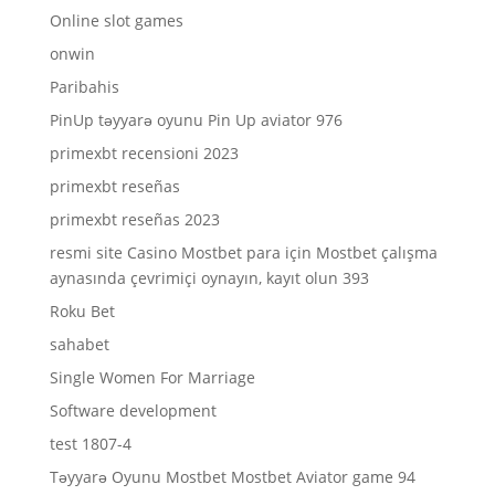
Online slot games
onwin
Paribahis
PinUp təyyarə oyunu Pin Up aviator 976
primexbt recensioni 2023
primexbt reseñas
primexbt reseñas 2023
resmi site Casino Mostbet para için Mostbet çalışma
aynasında çevrimiçi oynayın, kayıt olun 393
Roku Bet
sahabet
Single Women For Marriage
Software development
test 1807-4
Təyyarə Oyunu Mostbet Mostbet Aviator game 94