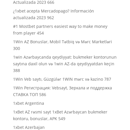
Actualizada 2023 666
¿1xbet acepta Mercadopago? Información
actualizada 2023 962
#1 Mostbet partners easiest way to make money
from player 454
1Win AZ Bonuslar, Mobil Tətbiq və Mərc Marketləri
300
1win Azərbaycanda qeydiyyat: bukmeker kontorunun
saytına daxil olun və 1win AZ-da qeydiyyatdan keçin
388
1Win Veb saytı, Güzgülər 1WIN mərc və kazino 787
1Win Регистрация: Vebsayt, Зеркала и поддержка
СТАВКА ТОП 586
1xbet Argentina
1xBet AZ rəsmi sayt 1xBet Azərbaycan bukmeker
kontoru, bonuslar, APK 549
1xbet Azerbajan