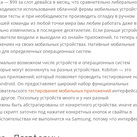
роса — $99 за слот девайса в месяц, что сравнительно либерально
бходимости использования облачной фермы мобильных устройст
вои тесты и при необходимости производить отладку в ручном
нашей команды из любой точки мира (мы любим работать даже в
льно изменились в последнее десятилетие. Если раньше устрой
ователи входили и выходили из онлайн приложений, то теперь 
ожениях на своих мобильных устройствах. Нативные мобильные
 для определенных операционных систем.
имально возможном числе устройств и операционных систем
орые могут возникнуть на разных устройствах. Kobiton — это
ых приложений, который позволяет проводить тестирование н
 Android. Он предоставляет широкий набор функциональных
овательского
тестирование мобильных приложений
интерфейса
другое. Поскольку устройств много и у них разный
лжны быть абстрагированы от конкретного устройства, иначе и
ш скрипт заточен под нажатие конкретных кнопок и свайпы в
обстоятельствах не выполнится на Samsung, потому что интерфе