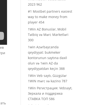
2023 962
#1 Mostbet partners easiest
way to make money from
player 454
1Win AZ Bonuslar, Mobil
Tətbiq və Mərc Marketləri
300
1win Azərbaycanda
иев
qeydiyyat: bukmeker
три
kontorunun saytına daxil
olun və 1win AZ-da
qeydiyyatdan keçin 388
1Win Veb saytı, Güzgülər
1WIN mərc və kazino 787
1Win Регистрация: Vebsayt,
Зеркала и поддержка
СТАВКА ТОП 586
тать