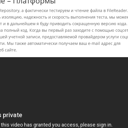
ие – Платформы
pository, а фактически тестируем и чтение файла в FileReader
ь изоляцию, надежность и скорость выполнения теста, мы може
Тут и в дальнейшем я буду приводить сокращенную версию кода.
а полный код. Когда вы первый раз заходите с помощью соцсет
ей учетной записи, предоставляемой провайдером услуги соц
ти. Мы также автоматически получаем ваш e-mail адрес для
б сайте.