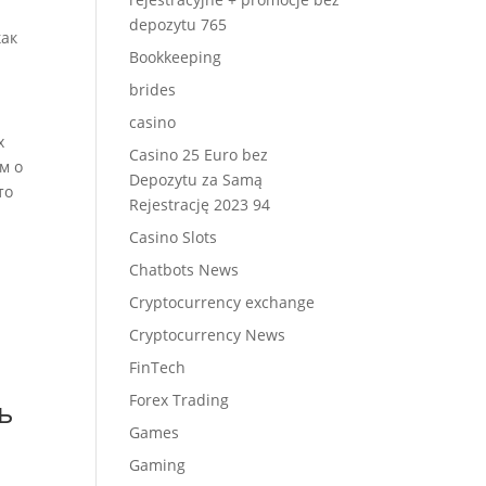
depozytu 765
как
Bookkeeping
brides
casino
х
Casino 25 Euro bez
м о
Depozytu za Samą
то
Rejestrację 2023 94
Casino Slots
Chatbots News
Cryptocurrency exchange
Cryptocurrency News
FinTech
Forex Trading
ь
Games
Gaming