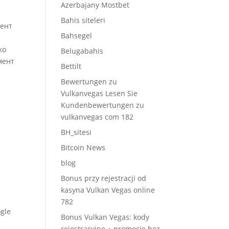
Azerbajany Mostbet
Bahis siteleri
мент
Bahsegel
ко
Belugabahis
мент
Bettilt
Bewertungen zu
Vulkanvegas Lesen Sie
Kundenbewertungen zu
vulkanvegas com 182
BH_sitesi
Bitcoin News
blog
Bonus przy rejestracji od
kasyna Vulkan Vegas online
782
gle
Bonus Vulkan Vegas: kody
rejestracyjne + promocje bez