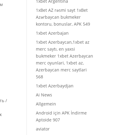
1xbet Argentina
ом
1xBet AZ rəsmi sayt 1xBet
Azərbaycan bukmeker
kontoru, bonuslar, APK 549
1xbet Azerbajan
1xbet Azerbaycan,1xbet az
merc saytı, en yaxsi
bukmeker 1xbet Azerbaycan
merc oyunlari, 1xbet az,
Azerbaycan merc saytlari
568
1xbet Azerbaydjan
я
Ai News
ть /
Allgemein
Android için APK İndirme
к
Aptoide 907
aviator