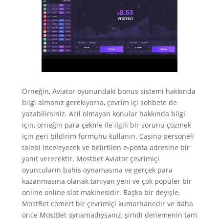
Örneğin, Aviator oyunundaki bonus sistemi hakkında
bilgi almanız gerekiyorsa, çevrim içi sohbete de
yazabilirsiniz. Acil olmayan konular hakkında bilgi
için, örneğin para çekme ile ilgili bir sorunu çözmek
için geri bildirim formunu kullanın. Casino personeli
talebi inceleyecek ve belirtilen e-posta adresine bir
yanıt verecektir. Mostbet Aviator çevrimiçi
oyuncuların bahis oynamasına ve gerçek para
kazanmasına olanak tanıyan yeni ve çok popüler bir
online online slot makinesidir. Başka bir deyişle,
MostBet cömert bir çevrimiçi kumarhanedir ve daha
önce MostBet oynamadıysanız, şimdi denemenin tam