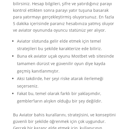
bilirsiniz. Hesap bilgileri, şifre ve yatırdığınız parayı
kontrol ettikten sonra parayı yatır tuşuna basarak
para yatırmayı gerçekleştirmiş oluyorsunuz. En fazla
5 dakika içerisinde paranız hesabınıza yatmış oluyor
ve aviator oyununda oyuncu statünüz yer alıyor.
Aviator slotunda gelir elde etmek için temel
stratejileri bu şekilde karakterize ede biliriz.
Buna ek aviator uçak oyunu Mostbet veb sitesinde
tamamen dürüst ve güvenilir oyun diye kayda
geçmiş kanıtlanmıştır.
Aksi takdirde, her şeyi riske atarak ilerlemeği
seçerseniz.
Fakat bu, temel olarak farklı bir yaklaşımdır,
gembler’ların alışkın olduğu bir şey değildir.
Bu Aviator bahis kurallarını, stratejisini, ve konseptini
güvenli bir şekilde öğrenmek için çok uygundur.
Gerçek bir kazanç elde etmek için, kullanıcının