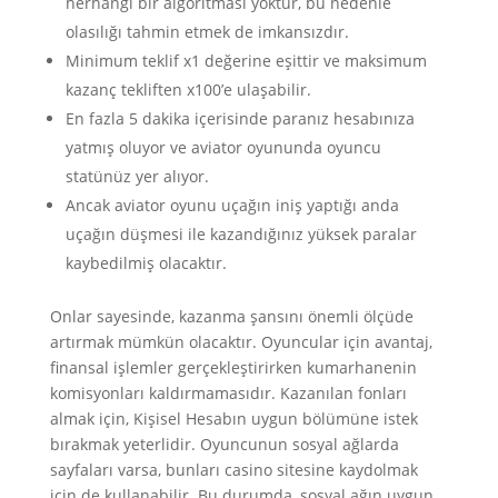
herhangi bir algoritması yoktur, bu nedenle
olasılığı tahmin etmek de imkansızdır.
Minimum teklif x1 değerine eşittir ve maksimum
kazanç tekliften x100’e ulaşabilir.
En fazla 5 dakika içerisinde paranız hesabınıza
yatmış oluyor ve aviator oyununda oyuncu
statünüz yer alıyor.
Ancak aviator oyunu uçağın iniş yaptığı anda
uçağın düşmesi ile kazandığınız yüksek paralar
kaybedilmiş olacaktır.
Onlar sayesinde, kazanma şansını önemli ölçüde
artırmak mümkün olacaktır. Oyuncular için avantaj,
finansal işlemler gerçekleştirirken kumarhanenin
komisyonları kaldırmamasıdır. Kazanılan fonları
almak için, Kişisel Hesabın uygun bölümüne istek
bırakmak yeterlidir. Oyuncunun sosyal ağlarda
sayfaları varsa, bunları casino sitesine kaydolmak
için de kullanabilir. Bu durumda, sosyal ağın uygun