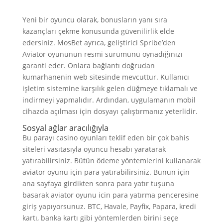
Yeni bir oyuncu olarak, bonusların yanı sıra
kazançları çekme konusunda güvenilirlik elde
edersiniz. MosBet ayrıca, geliştirici Spribe’den
Aviator oyununun resmi sürümünü oynadığınızı
garanti eder. Onlara bağlantı doğrudan
kumarhanenin web sitesinde mevcuttur. Kullanıcı
işletim sistemine karşılık gelen düğmeye tıklamalı ve
indirmeyi yapmalıdır. Ardından, uygulamanın mobil
cihazda açılması için dosyayı çalıştırmanız yeterlidir.
Sosyal ağlar aracılığıyla
Bu parayı casino oyunları teklif eden bir çok bahis
siteleri vasıtasıyla oyuncu hesabı yaratarak
yatırabilirsiniz. Bütün ödeme yöntemlerini kullanarak
aviator oyunu için para yatırabilirsiniz. Bunun için
ana sayfaya girdikten sonra para yatır tuşuna
basarak aviator oyunu icin para yatırma penceresine
giriş yapıyorsunuz. BTC, Havale, Payfix, Papara, kredi
kartı, banka kartı gibi yöntemlerden birini seçe