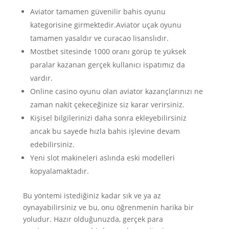
Aviator tamamen güvenilir bahis oyunu
kategorisine girmektedir.Aviator uçak oyunu
tamamen yasaldır ve curacao lisanslıdır.
Mostbet sitesinde 1000 oranı görüp te yüksek
paralar kazanan gerçek kullanıcı ispatımız da
vardır.
Online casino oyunu olan aviator kazançlarınızı ne
zaman nakit çekeceğinize siz karar verirsiniz.
Kişisel bilgilerinizi daha sonra ekleyebilirsiniz
ancak bu sayede hızla bahis işlevine devam
edebilirsiniz.
Yeni slot makineleri aslında eski modelleri
kopyalamaktadır.
Bu yöntemi istediğiniz kadar sık ve ya az
oynayabilirsiniz ve bu, onu öğrenmenin harika bir
yoludur. Hazır olduğunuzda, gerçek para