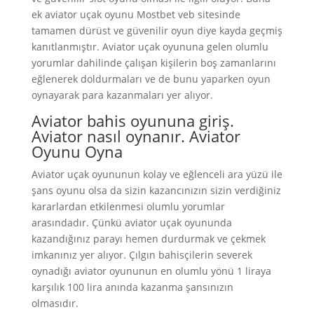
ek aviator uçak oyunu Mostbet veb sitesinde
tamamen dürüst ve güvenilir oyun diye kayda geçmiş
kanıtlanmıştır. Aviator uçak oyununa gelen olumlu
yorumlar dahilinde çalışan kişilerin boş zamanlarını
eğlenerek doldurmaları ve de bunu yaparken oyun
oynayarak para kazanmaları yer alıyor.
Aviator bahis oyununa giriş.
Aviator nasıl oynanır. Aviator
Oyunu Oyna
Aviator uçak oyununun kolay ve eğlenceli ara yüzü ile
şans oyunu olsa da sizin kazancınızın sizin verdiğiniz
kararlardan etkilenmesi olumlu yorumlar
arasındadır. Çünkü aviator uçak oyununda
kazandığınız parayı hemen durdurmak ve çekmek
imkanınız yer alıyor. Çılgın bahisçilerin severek
oynadığı aviator oyununun en olumlu yönü 1 liraya
karşılık 100 lira anında kazanma şansınızın
olmasıdır.