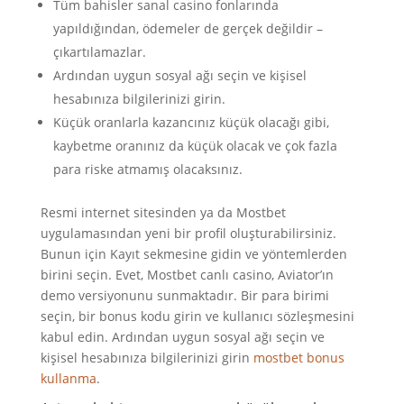
Tüm bahisler sanal casino fonlarında
yapıldığından, ödemeler de gerçek değildir –
çıkartılamazlar.
Ardından uygun sosyal ağı seçin ve kişisel
hesabınıza bilgilerinizi girin.
Küçük oranlarla kazancınız küçük olacağı gibi,
kaybetme oranınız da küçük olacak ve çok fazla
para riske atmamış olacaksınız.
Resmi internet sitesinden ya da Mostbet
uygulamasından yeni bir profil oluşturabilirsiniz.
Bunun için Kayıt sekmesine gidin ve yöntemlerden
birini seçin. Evet, Mostbet canlı casino, Aviator’ın
demo versiyonunu sunmaktadır. Bir para birimi
seçin, bir bonus kodu girin ve kullanıcı sözleşmesini
kabul edin. Ardından uygun sosyal ağı seçin ve
kişisel hesabınıza bilgilerinizi girin
mostbet bonus
kullanma
.