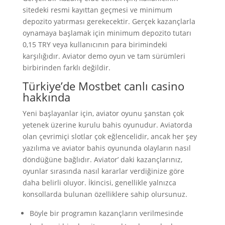
sitedeki resmi kayıttan geçmesi ve minimum
depozito yatırması gerekecektir. Gerçek kazançlarla
oynamaya başlamak için minimum depozito tutarı
0,15 TRY veya kullanıcının para birimindeki
karşılığıdır. Aviator demo oyun ve tam sürümleri
birbirinden farklı değildir.
Türkiye’de Mostbet canlı casino
hakkında
Yeni başlayanlar için, aviator oyunu şanstan çok
yetenek üzerine kurulu bahis oyunudur. Aviatorda
olan çevrimiçi slotlar çok eğlencelidir, ancak her şey
yazılıma ve aviator bahis oyununda olayların nasıl
döndüğüne bağlıdır. Aviator’ daki kazançlarınız,
oyunlar sırasında nasıl kararlar verdiğinize göre
daha belirli oluyor. İkincisi, genellikle yalnızca
konsollarda bulunan özelliklere sahip olursunuz.
Böyle bir programın kazançların verilmesinde